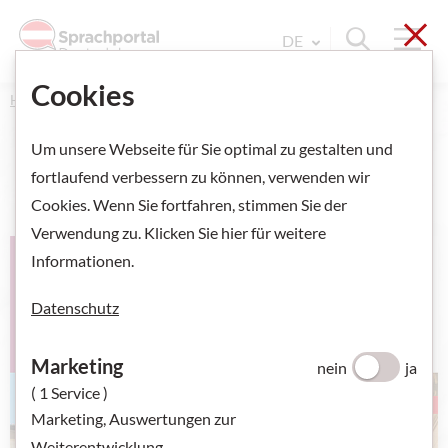
Sch
Navi
Suche ein
DE
Sprache Wechseln. Aktu
Cookies
Home
Um unsere Webseite für Sie optimal zu gestalten und
fortlaufend verbessern zu können, verwenden wir
Cookies. Wenn Sie fortfahren, stimmen Sie der
VORSCHAU ANZEIGEN
Verwendung zu. Klicken Sie hier für weitere
Informationen.
Datenschutz
Marketing
nein
ja
( 1 Service )
Marketing, Auswertungen zur
Weiterentwicklung