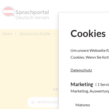
Deutsch l
Cookies
Home
Deutsch für Kinder
Alle Angebote
Um unsere Webseite für
De
Cookies. Wenn Sie fort
Datenschutz
Marketing
( 1 Servi
Ich suche:
ALLE ANGEBOTE
Marketing, Auswertun
WORTSCHATZKALENDER
DEUTSCH L
Matomo