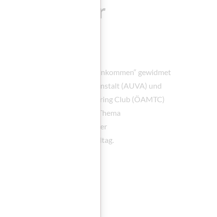
n und Sicher
en
 Thema „Aufpassen und Sicher Ankommen“ gewidmet
emeinen Unfallversicherungsanstalt (AUVA) und
Automobil-, Motorrad- und Touring Club (ÖAMTC)
Ausgabe dreht sich alles um das Thema
Sprachförderung – sowohl in der
Praxis als auch im Familienalltag.​