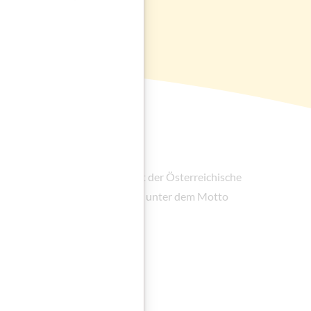
ische Schulwesen. Daher fördert der Österreichische
r elementarpädagogischen Praxis unter dem Motto