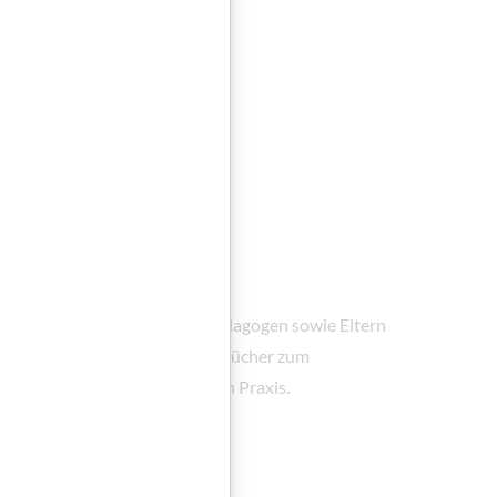
cher
ementarpädagoginnen und -pädagogen sowie Eltern
rderung und publiziert Kinderbücher zum
 in der elementarpädagogischen Praxis.