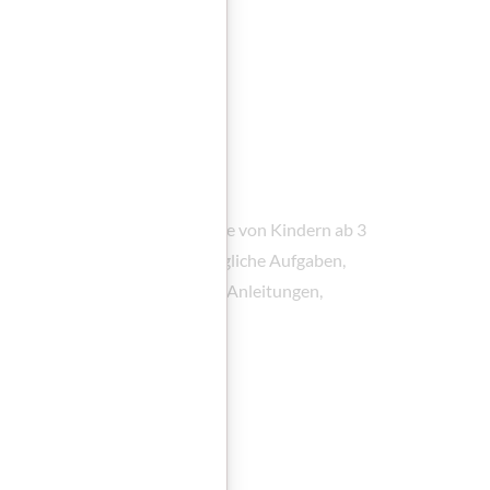
tzkalender
fördert spielerisch die Sprache von Kindern ab 3
Unfallprävention. Er bietet tägliche Aufgaben,
 Ein Begleitheft enthält klare Anleitungen,
 Sticker.