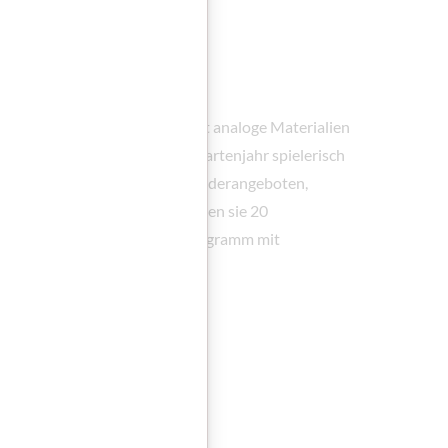
erfroh
 „Ilwa Immerfroh“ kombiniert analoge Materialien
, um Kinder im letzten Kindergartenjahr spielerisch
unterstützen. Mit 68 Sprachförderangeboten,
ättern und Geschichten entdecken sie 20
ostenlose App ergänzt das Programm mit
chichten.