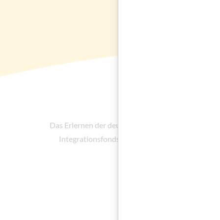
Das Erlernen der deutschen Sprache im Kindesalter 
Integrationsfonds (ÖIF) gezielt die frühe Spra