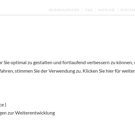
KURSKALENDER
FAQ
HOTLINE
KONTA
ernen
Kurse und Prüfungen
Deutsch unter
 Sie optimal zu gestalten und fortlaufend verbessern zu können,
utsch für Kin
fahren, stimmen Sie der Verwendung zu. Klicken Sie hier für weite
ce )
KINDERBÜCHER UND PRAXISMATERIALIEN
MAGAZ
gen zur Weiterentwicklung
ERNEN MIT ILWA
DEUTSCH LERNEN MIT KATZE MITZI