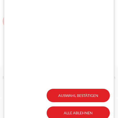
ZURÜCK ZU DEN ONLINE ÜBUNGSTESTS
Impressum/Disclaimer
Datenschutz
Technische Anforderungen
Erklärung zur Barrierefreiheit
Gesetzliche Aufträge
AUSWAHL BESTÄTIGEN
Facebook
Instagram
ALLE ABLEHNEN