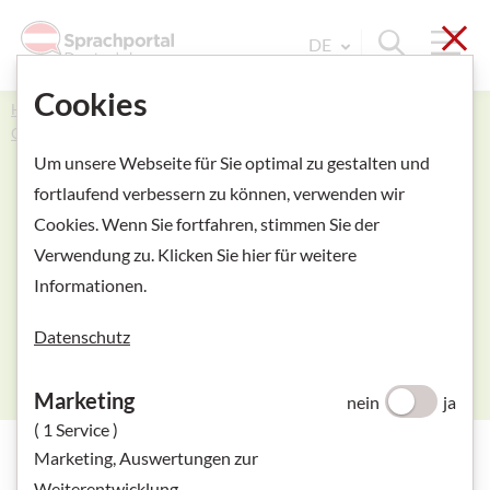
Sch
Navi
Suche ein
DE
Sprache Wechseln. Aktu
Cookies
Home
Kurse und Prüfungen
Prüfungsmaterialien
Online-Übungstests
Online Übungstest ÖIF B2
Um unsere Webseite für Sie optimal zu gestalten und
fortlaufend verbessern zu können, verwenden wir
Cookies. Wenn Sie fortfahren, stimmen Sie der
Online Übungstest
Verwendung zu. Klicken Sie hier für weitere
Informationen.
ÖIF B2
Datenschutz
Marketing
nein
ja
( 1 Service )
Marketing, Auswertungen zur
Weiterentwicklung