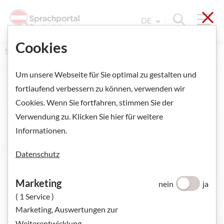
Sch
Navi
Suche ein
DE
Sprache Wechseln. Aktu
Cookies
Home
Um unsere Webseite für Sie optimal zu gestalten und
fortlaufend verbessern zu können, verwenden wir
Cookies. Wenn Sie fortfahren, stimmen Sie der
VORSCHAU ANZEIGEN
Verwendung zu. Klicken Sie hier für weitere
Informationen.
Datenschutz
Marketing
nein
ja
( 1 Service )
Marketing, Auswertungen zur
Weiterentwicklung