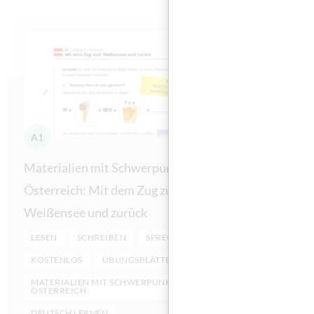
A1
A1
Materialien mit Schwerpunkt
Materiali
Österreich: Mit dem Zug zum
Österreic
Weißensee und zurück
LESEN
LESEN
SCHREIBEN
SPRECHEN
KOSTENLO
KOSTENLOS
ÜBUNGSBLÄTTER
MATERIAL
ÖSTERREI
MATERIALIEN MIT SCHWERPUNKT
ÖSTERREICH
DEUTSCH 
DEUTSCH LERNEN
DEUTSCH 