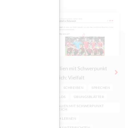
A1
punkt
Materialien mit Schwerpunkt
Österreich: Vielfalt
LESEN
SCHREIBEN
SPRECHEN
PRECHEN
KOSTENLOS
ÜBUNGSBLÄTTER
TTER
MATERIALIEN MIT SCHWERPUNKT
ÖSTERREICH
UNKT
DEUTSCH LERNEN
DEUTSCH UNTERRICHTEN