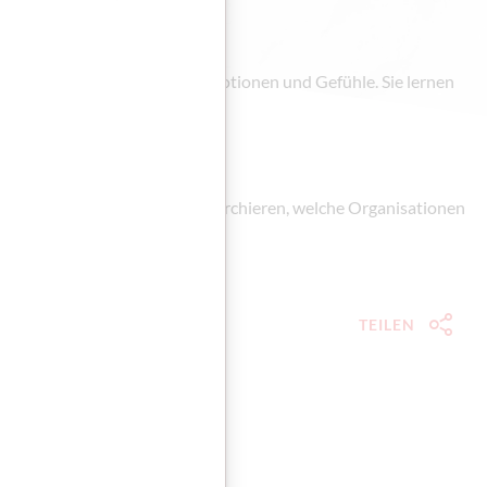
Sie sprechen über Konflikte, Emotionen und Gefühle. Sie lernen
ze mit dem Akkusativ und recherchieren, welche Organisationen
TEILEN
Socia