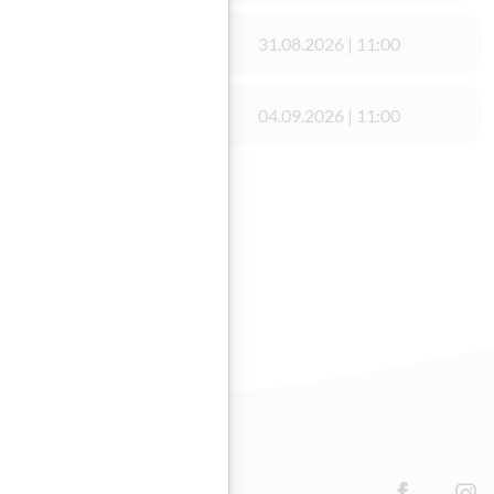
31.08.2026 | 11:00
chule e.U
04.09.2026 | 11:00
Facebook
Inst