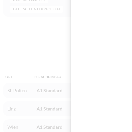
DEUTSCH UNTERRICHTEN
Diese
ORT
SPRACHNIVEAU
INSTITUT
St. Pölten
A1 Standard
ibis acam Bildungs GmbH / St
Linz
A1 Standard
BFI OÖ - Linz, Industriezeile
Wien
A1 Standard
BFI Wien / Wien