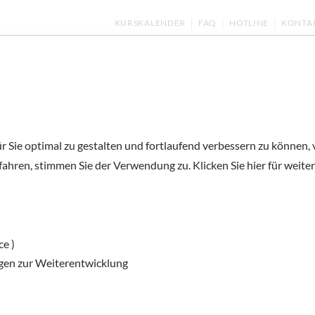
KURSKALENDER
FAQ
HOTLINE
KONTA
ernen
Kurse und Prüfungen
Deutsch unter
 Sie optimal zu gestalten und fortlaufend verbessern zu können,
fahren, stimmen Sie der Verwendung zu. Klicken Sie hier für weite
Materialien mi
Österreich: Kon
ce )
gen zur Weiterentwicklung
Hier lernen Sie über die Themen Streit in 