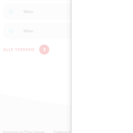
Wien
1020 Wien
Wien
1150 Wien
ALLE TERMINE
Impressum/Disclaimer
Datenschutz
Technische Anforderunge