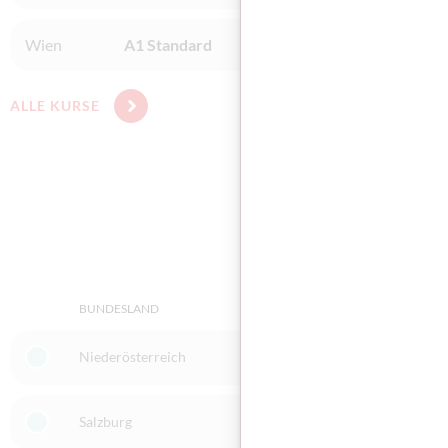
Wien
A1 Standard
Plus Training OG - Mooslack
ALLE KURSE
BUNDESLAND
ORT
Niederösterreich
3950 Gmünd
Salzburg
5020 Salzburg