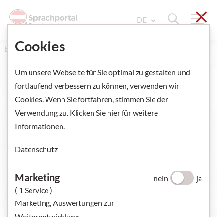
Sch
Navi
Suche ein
DE
Sprache Wechseln. Aktu
Cookies
Home
Um unsere Webseite für Sie optimal zu gestalten und
fortlaufend verbessern zu können, verwenden wir
Cookies. Wenn Sie fortfahren, stimmen Sie der
VORSCHAU ANZEIGEN
Verwendung zu. Klicken Sie hier für weitere
Informationen.
Datenschutz
Marketing
nein
ja
( 1 Service )
Marketing, Auswertungen zur
Weiterentwicklung