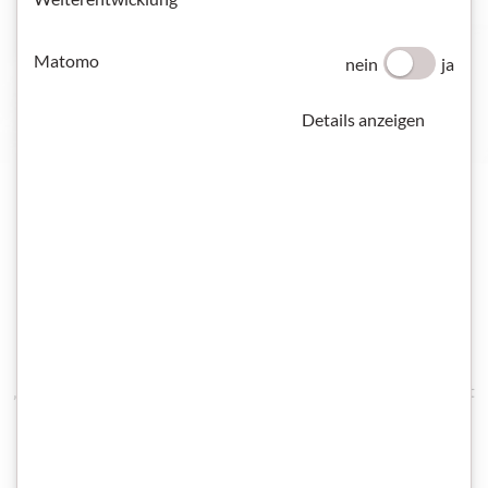
STARTPAKET DEUTSCH UND INTEGRATION
Matomo
nein
ja
Details anzeigen
Österreichische Kursinstitute
Hier können Sie alle vom ÖIF zertifizierten „Österreichischen
Kursinstitute" durchsuchen. Sie finden alle Kontaktdaten und
die jeweilige Zertifizierung nach „Kursträger IV 2011",
„Kursträger IV 2017" oder „Prüfungseinrichtung IV 2017". Mit
dem Filter können Sie nach Kursinstituten in Ihrer Nähe
suchen.