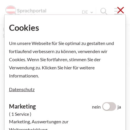
Sch
Navi
Suche ein
DE
Sprache Wechseln. Aktu
Cookies
Home
Kurse und Prüfungen
Online-Kurse und Kurse
Österreichische Kursinstitute
Um unsere Webseite für Sie optimal zu gestalten und
fortlaufend verbessern zu können, verwenden wir
Cookies. Wenn Sie fortfahren, stimmen Sie der
Online-Kurse und
Verwendung zu. Klicken Sie hier für weitere
Informationen.
Kurse
- Österre
Datenschutz
Ich suche:
ONLINE-KURSE
Marketing
nein
ja
( 1 Service )
ÖSTERREICHISCHE KURSINSTITUTE
Marketing, Auswertungen zur
KURSINSTITUTE WELTWEIT
Weiterentwicklung