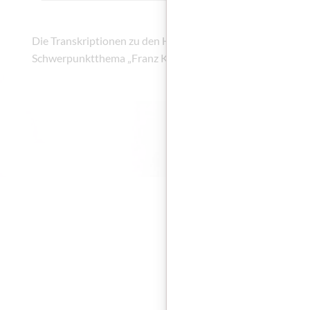
Die Transkriptionen zu den Hörbeiträgen der Ausgabe 106
Schwerpunktthema „Franz Kafka” sind kostenlos verfügbar
Das Booklet 
Zum Freischalten
verwenden: ftg8r
Code