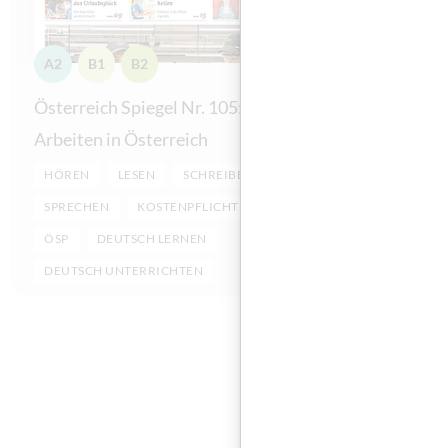
A2
B1
B2
A2
B1
Österreich Spiegel Nr. 105:
Österreich
Arbeiten in Österreich
Design in
HÖREN
LESEN
SCHREIBEN
HÖREN
SPRECHEN
KOSTENPFLICHTIG
SPRECHEN
ÖSP
DEUTSCH LERNEN
ÖSP
D
DEUTSCH UNTERRICHTEN
DEUTSCH 
Diese