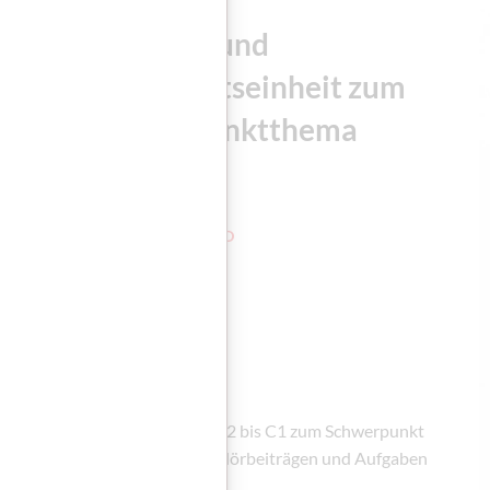
Übungen und
Unterrichtseinheit zum
Schwerpunktthema
DOWNLOAD
sblätter für die Niveaustufen A2 bis C1 zum Schwerpunkt
richtseinheit, Übungen zu den Hörbeiträgen und Aufgaben
.