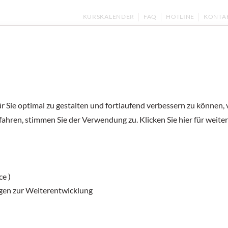
KURSKALENDER
FAQ
HOTLINE
KONTA
ernen
Kurse und Prüfungen
Deutsch unter
 Sie optimal zu gestalten und fortlaufend verbessern zu können,
Österreich Spieg
fahren, stimmen Sie der Verwendung zu. Klicken Sie hier für weite
2024
ce )
Die Sommerausgabe des „Österreich Spie
gen zur Weiterentwicklung
nimmt das Jubiläum zum Anlass, Kafka in d
beleuchtet nicht nur die bekannten, sond
Beispiel, dass Kafka sich täglich mit Gym