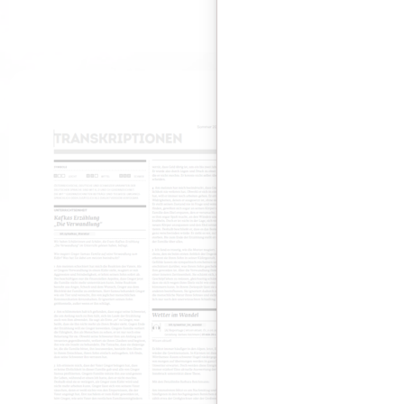
Transkripti
Hörbeiträg
DOWNLOAD