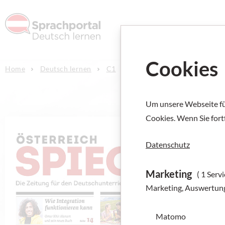
Deutsch l
Cookies
Home
Deutsch lernen
C1
Lernmaterialien
Um unsere Webseite für
Cookies. Wenn Sie fort
Datenschutz
Marketing
( 1 Servi
Marketing, Auswertun
Matomo