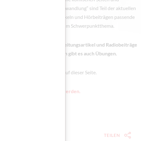
e berühmte Erzählung „Die Verwandlung“ sind Teil der aktuellen
 Sie zu den authentischen Artikeln und Hörbeiträgen passende
 und eine Unterrichtseinheit zum Schwerpunktthema.
erreich Spiegel finden Sie Zeitungsartikel und Radiobeiträge
Zu allen Texten und Beiträgen gibt es auch Übungen.
didaktisches Zusatzmaterial auf dieser Seite.
iegel können hier abonniert werden.
 106 downloaden.
TEILEN