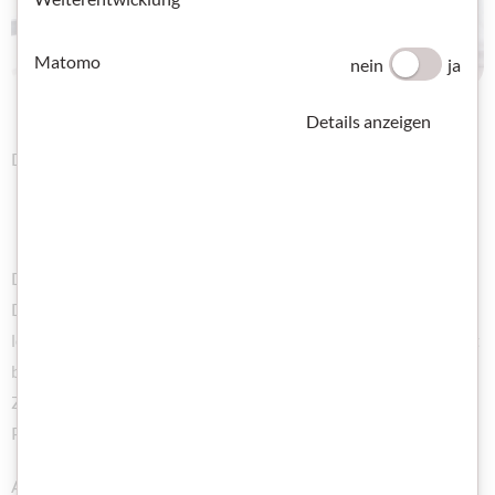
Matomo
nein
ja
Details anzeigen
Deutsch lernen und arbeiten
Deutsch ist wichtig für das Leben in Österreich. Mit guten
Deutschkenntnissen finden Zuwanderinnen und Zuwanderer
leichter eine Arbeit oder eine Ausbildung. Der ÖIF unterstützt
berufstätige und arbeitssuchende Zuwanderinnen und
Zuwanderer beim Deutschlernen und bei der
Prüfungsvorbereitung.
Am Sprachportal finden Sie mehr als 5.000 kostenlose