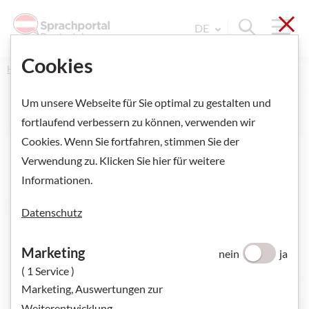
Sch
Navi
Suche ein
DE
Sprache Wechseln. Aktu
Cookies
Home
Um unsere Webseite für Sie optimal zu gestalten und
fortlaufend verbessern zu können, verwenden wir
Cookies. Wenn Sie fortfahren, stimmen Sie der
Verwendung zu. Klicken Sie hier für weitere
Informationen.
Datenschutz
Marketing
nein
ja
( 1 Service )
Marketing, Auswertungen zur
Weiterentwicklung