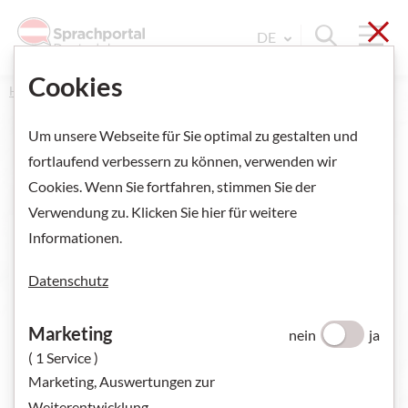
Sch
Navi
Suche ein
DE
Sprache Wechseln. Aktu
Cookies
Home
Um unsere Webseite für Sie optimal zu gestalten und
fortlaufend verbessern zu können, verwenden wir
Cookies. Wenn Sie fortfahren, stimmen Sie der
VORSCHAU ANZEIGEN
Verwendung zu. Klicken Sie hier für weitere
Informationen.
Datenschutz
Marketing
nein
ja
( 1 Service )
Marketing, Auswertungen zur
Weiterentwicklung