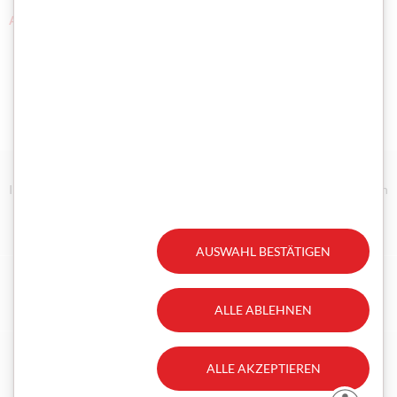
ALLE TERMINE
Impressum/Disclaimer
Datenschutz
Technische Anforderungen
Erklärung zur Barrierefreiheit
Gesetzliche Aufträge
AUSWAHL BESTÄTIGEN
Facebook
Instagram
ALLE ABLEHNEN
ALLE AKZEPTIEREN