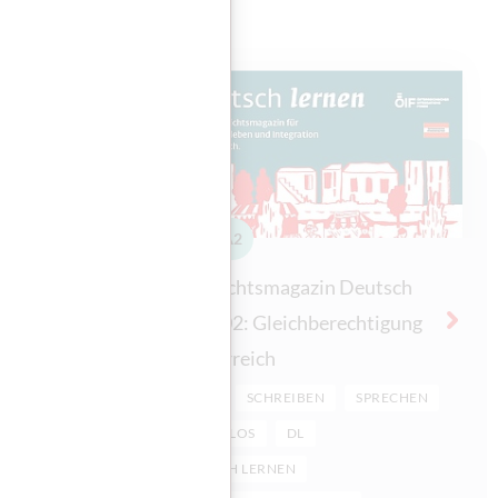
A1
A2
utsch
Unterrichtsmagazin Deutsch
ldung in
lernen 02: Gleichberechtigung
in Österreich
PRECHEN
LESEN
SCHREIBEN
SPRECHEN
KOSTENLOS
DL
DEUTSCH LERNEN