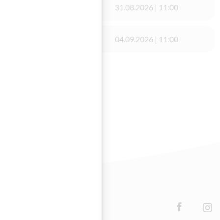
31.08.2026 | 11:00
chule e.U
04.09.2026 | 11:00
Facebook
Inst