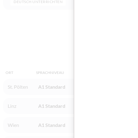
DEUTSCH UNTERRICHTEN
DEUTSCH 
Diese
ORT
SPRACHNIVEAU
INSTITUT
St. Pölten
A1 Standard
ibis acam Bildungs GmbH / St
Linz
A1 Standard
BFI OÖ - Linz, Industriezeile
Wien
A1 Standard
BFI Wien / Wien