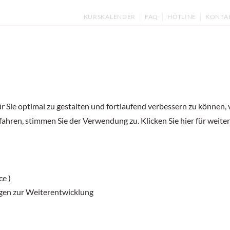
KURSKALENDER
FAQ
HOTLINE
KONTA
ernen
Kurse und Prüfungen
Deutsch unter
 Sie optimal zu gestalten und fortlaufend verbessern zu können,
fahren, stimmen Sie der Verwendung zu. Klicken Sie hier für weite
Unterrichtsmaga
Arbeit und Beru
ce )
gen zur Weiterentwicklung
Hier lernen Sie, wie man über Berufe spric