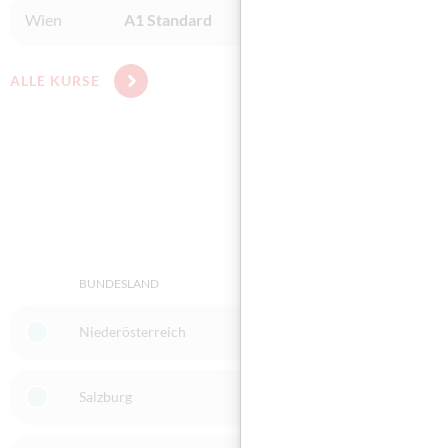
Wien
A1 Standard
Plus Training OG - Mooslack
ALLE KURSE
BUNDESLAND
ORT
Niederösterreich
3950 Gmünd
Salzburg
5020 Salzburg