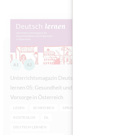
A1
A2
A1
A2
Unterrichtsmagazin Deutsch
Unterrich
lernen 05: Gesundheit und
lernen 04:
Vorsorge in Österreich
in Österr
LESEN
SCHREIBEN
SPRECHEN
LESEN
KOSTENLOS
DL
KOSTENLO
DEUTSCH LERNEN
DEUTSCH 