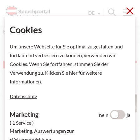
Sch
Navi
Suche ein
DE
Sprache Wechseln. Aktu
Cookies
Home
Um unsere Webseite für Sie optimal zu gestalten und
fortlaufend verbessern zu können, verwenden wir
Cookies. Wenn Sie fortfahren, stimmen Sie der
Verwendung zu. Klicken Sie hier für weitere
Informationen.
Datenschutz
Marketing
nein
ja
( 1 Service )
Marketing, Auswertungen zur
Weiterentwicklung