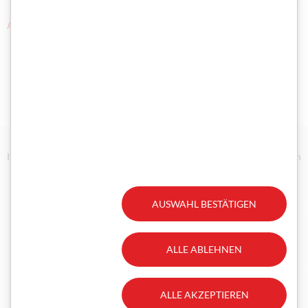
ALLE TERMINE
Impressum/Disclaimer
Datenschutz
Technische Anforderungen
Erklärung zur Barrierefreiheit
Gesetzliche Aufträge
AUSWAHL BESTÄTIGEN
Facebook
Instagram
ALLE ABLEHNEN
ALLE AKZEPTIEREN