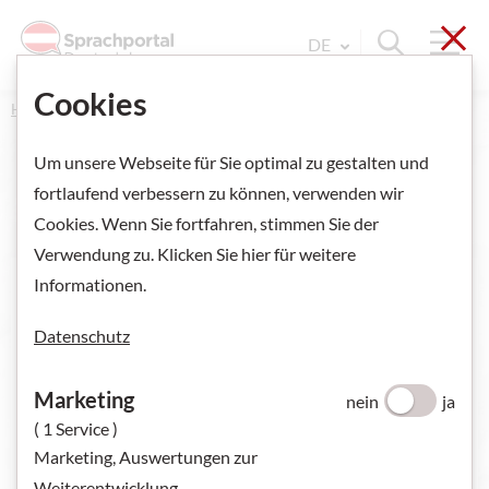
Sch
Navi
Suche ein
DE
Sprache Wechseln. Aktu
Cookies
Home
Um unsere Webseite für Sie optimal zu gestalten und
fortlaufend verbessern zu können, verwenden wir
Cookies. Wenn Sie fortfahren, stimmen Sie der
VORSCHAU ANZEIGEN
Verwendung zu. Klicken Sie hier für weitere
Informationen.
Datenschutz
Marketing
nein
ja
( 1 Service )
Marketing, Auswertungen zur
Weiterentwicklung