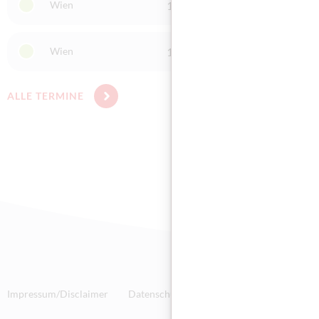
Wien
1170 Wien
Integr
Wien
1100 Wien
Integr
ALLE TERMINE
Impressum/Disclaimer
Datenschutz
Technische Anforderunge