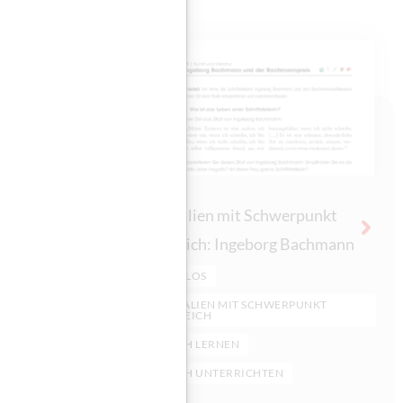
B1
punkt
Materialien mit Schwerpunkt
k
Österreich: Ingeborg Bachmann
PRECHEN
KOSTENLOS
TTER
MATERIALIEN MIT SCHWERPUNKT
ÖSTERREICH
UNKT
DEUTSCH LERNEN
DEUTSCH UNTERRICHTEN