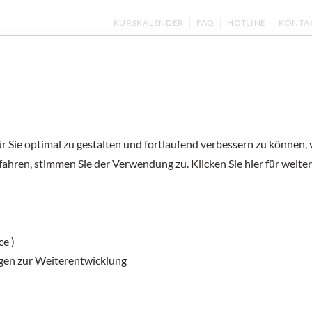
KURSKALENDER
FAQ
HOTLINE
KONTA
ernen
Kurse und Prüfungen
Deutsch unter
 Sie optimal zu gestalten und fortlaufend verbessern zu können,
fahren, stimmen Sie der Verwendung zu. Klicken Sie hier für weite
Materialien mi
Österreich: Kla
ce )
Lindwurm
gen zur Weiterentwicklung