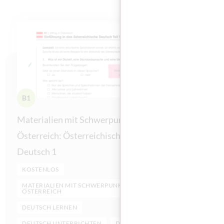
B1
B1
Materialien mit Schwerpunkt
Materiali
Österreich: Österreichisches
Österreic
Deutsch 1
KOSTENLO
KOSTENLOS
MATERIAL
ÖSTERREI
MATERIALIEN MIT SCHWERPUNKT
ÖSTERREICH
DEUTSCH 
DEUTSCH LERNEN
DEUTSCH 
DEUTSCH UNTERRICHTEN
DIALEKT