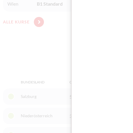
Wien
B1 Standard
ibis acam Bildungs- GmbH / 
ALLE KURSE
BUNDESLAND
ORT
PRÜFUN
Salzburg
5020 Salzburg
Integr
Niederösterreich
3100 St. Pölten
Integr