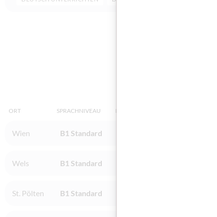
Diese
ORT
SPRACHNIVEAU
INSTITUT
Wien
B1 Standard
BFI Wien / Wien
Wels
B1 Standard
BFI Wels / Oberösterreich
St. Pölten
B1 Standard
ibis acam Bildungs GmbH / St