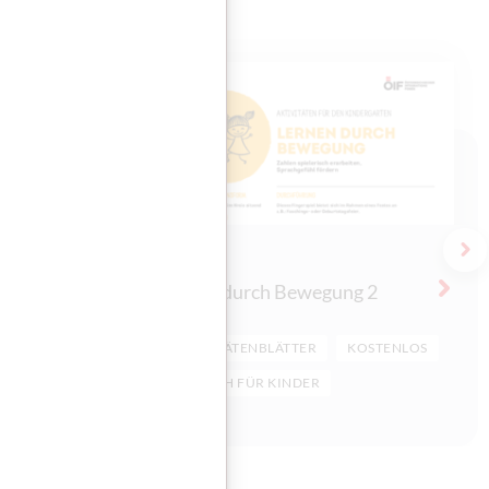
Kinder
Zu
Lernen durch Bewegung 2
STENLOS
AKTIVITÄTENBLÄTTER
KOSTENLOS
DEUTSCH FÜR KINDER