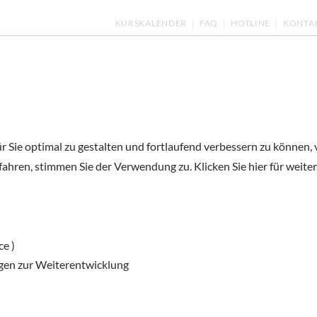
KURSKALENDER
FAQ
HOTLINE
KONTA
ernen
Kurse und Prüfungen
Deutsch unter
 Sie optimal zu gestalten und fortlaufend verbessern zu können,
fahren, stimmen Sie der Verwendung zu. Klicken Sie hier für weite
Lernen mit Rhy
ce )
In dieser sensomotorischen Einheit hören 
gen zur Weiterentwicklung
Schmetterling verwandelt.