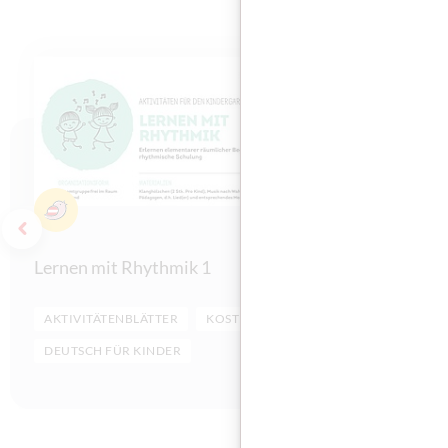
Kinder
Kinder
Zum vorherigen Slide
Lernen mit Rhythmik 1
Lernen d
AKTIVITÄTENBLÄTTER
KOSTENLOS
AKTIVITÄT
DEUTSCH FÜR KINDER
DEUTSCH 