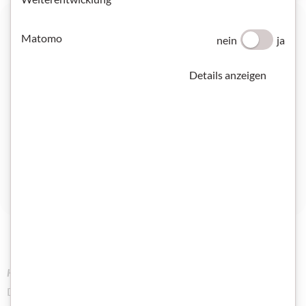
Giulia aus Rom
Matomo
nein
ja
Details anzeigen
Hinweis für Lehrkräfte:
Die Lernenden trainieren ihr selektives Hörverstehen und