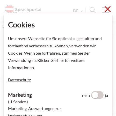
Sch
Navi
Suche ein
DE
Sprache Wechseln. Aktu
Cookies
Home
Um unsere Webseite für Sie optimal zu gestalten und
fortlaufend verbessern zu können, verwenden wir
Cookies. Wenn Sie fortfahren, stimmen Sie der
Lern-Podcast: Giulia aus Rom B2
Verwendung zu. Klicken Sie hier für weitere
Informationen.
Hier lernen Sie eine Frau aus Italien kennen. Hören Sie genau
zu und machen Sie die Übungen.
Datenschutz
Marketing
nein
ja
( 1 Service )
Marketing, Auswertungen zur
Weiterentwicklung