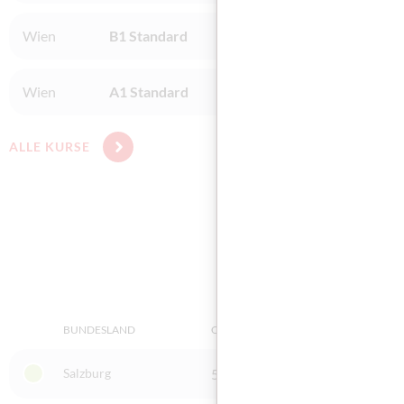
Wien
B1 Standard
BFI Wien / Wien
Wien
A1 Standard
BFI Wien / Wien
ALLE KURSE
BUNDESLAND
ORT
PRÜFUN
Salzburg
5020 Salzburg
Integr