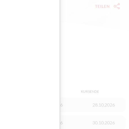
TEILEN
Socia
sieren
TIGUNG
KURSSTART
KURSENDE
03.08.2026
28.10.2026
03.08.2026
30.10.2026