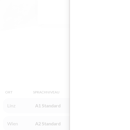
Diese
ORT
SPRACHNIVEAU
INSTITUT
Linz
A1 Standard
BFI OÖ - Linz, Industri
Wien
A2 Standard
BFI Wien / Wien