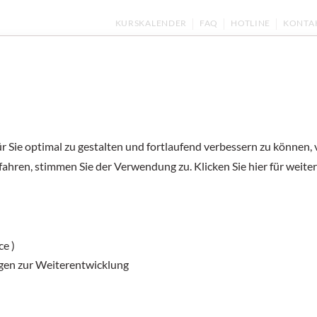
KURSKALENDER
FAQ
HOTLINE
KONTA
ernen
Kurse und Prüfungen
Deutsch unter
 Sie optimal zu gestalten und fortlaufend verbessern zu können,
Klopfdiktate
fahren, stimmen Sie der Verwendung zu. Klicken Sie hier für weite
Die Lehrkraft wählt einen Kurztext und ma
Beim Lesen des Diktattextes klopft sie nu
ce )
Lernenden schreiben für Klopfsignale eine 
gen zur Weiterentwicklung
Gruppen aus: Sie vergleichen ihre Texte u