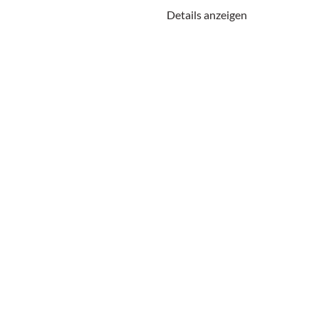
Details anzeigen
 Kurse könnten Sie interes
KINDERBEAUFSICH
ezeile / Oberösterreich
Vorhanden
Vorhanden