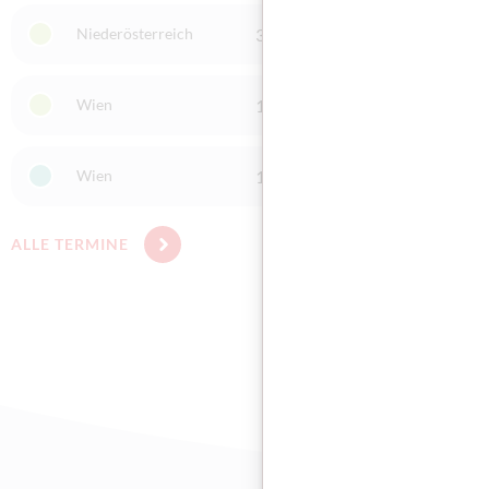
Niederösterreich
3100 St. Pölten
Integr
Wien
1170 Wien
Integr
Wien
1170 Wien
Integr
ALLE TERMINE