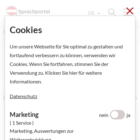
Sch
Navi
Suche ein
DE
Sprache Wechseln. Aktu
Cookies
Home
Um unsere Webseite für Sie optimal zu gestalten und
fortlaufend verbessern zu können, verwenden wir
Cookies. Wenn Sie fortfahren, stimmen Sie der
Interaktives Lernvideo -
Verwendung zu. Klicken Sie hier für weitere
Krankenpflege
Informationen.
Datenschutz
Im Video spricht ein Vater im Spital mit einer Krankenpflegerin
über seine Tochter.
Marketing
nein
ja
Sie lernen hier wichtige Wörter zum Thema
( 1 Service )
Krankenhausaufenthalt.
Marketing, Auswertungen zur
Weiterentwicklung