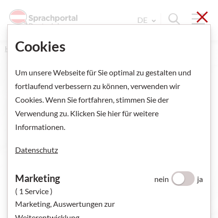
Sch
Navi
Suche ein
DE
Sprache Wechseln. Aktu
Cookies
Home
Um unsere Webseite für Sie optimal zu gestalten und
fortlaufend verbessern zu können, verwenden wir
Cookies. Wenn Sie fortfahren, stimmen Sie der
Verwendung zu. Klicken Sie hier für weitere
Informationen.
Datenschutz
Marketing
nein
ja
( 1 Service )
Marketing, Auswertungen zur
Weiterentwicklung