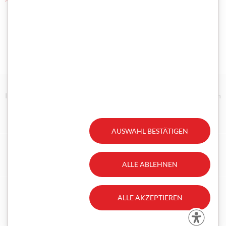
Impressum/Disclaimer
Datenschutz
Technische Anforderungen
Erklärung zur Barrierefreiheit
Gesetzliche Aufträge
AUSWAHL BESTÄTIGEN
Facebook
Instagram
ALLE ABLEHNEN
ALLE AKZEPTIEREN