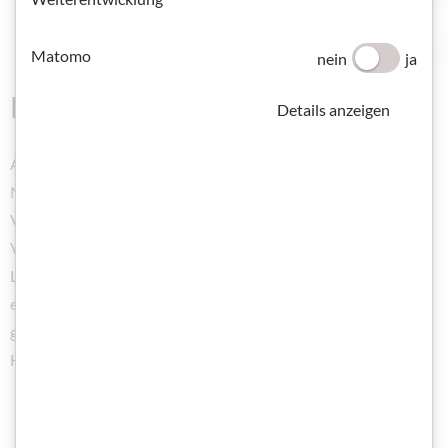
Matomo
nein
ja
Im Blickfeld
Details anzeigen
Auch in Online-Kursen wünschen sich die Teilnehmenden die
Nähe zur Lehrkraft. Deshalb ist es wichtig, durch
Videofunktionen präsent zu bleiben. Als Empfehlung für das
Videobild gilt: Sorgen Sie für optimale Lichtverhältnisse.
Lichtquellen, die von vorne auf Sie gerichtet sind, ermöglichen
ein klares Videobild. Als Hintergrund empfiehlt sich eine
glatte, weiße Fläche, vor allem, wenn Sie mit
Hintergrundanimationen arbeiten.
TEILEN