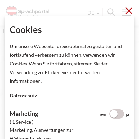
Sch
Navi
Suche ein
DE
Sprache Wechseln. Aktu
Cookies
Home
Um unsere Webseite für Sie optimal zu gestalten und
fortlaufend verbessern zu können, verwenden wir
Cookies. Wenn Sie fortfahren, stimmen Sie der
Verwendung zu. Klicken Sie hier für weitere
Informationen.
Datenschutz
Marketing
nein
ja
( 1 Service )
Marketing, Auswertungen zur
Weiterentwicklung