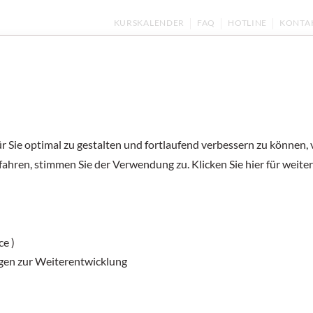
KURSKALENDER
FAQ
HOTLINE
KONTA
ernen
Kurse und Prüfungen
Deutsch unter
 Sie optimal zu gestalten und fortlaufend verbessern zu können,
fahren, stimmen Sie der Verwendung zu. Klicken Sie hier für weite
ühmte Österreicherinnen 
Lernen Sie hier
ce )
e Frauen aus Österreich kennen. Hören Sie die Biografien und ma
gen zur Weiterentwicklung
zum Leben der Frauen. Lassen Sie sich von den Frauen aus der G
und Gegenwart inspirieren!