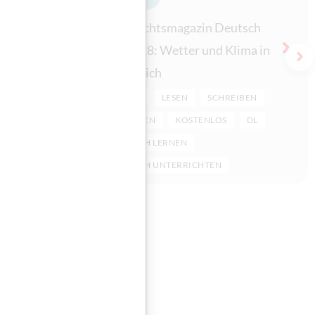
utsch
Unterrichtsmagazin Deutsch
n im
lernen 28: Wetter und Klima in
Zu
Österreich
IBEN
HÖREN
LESEN
SCHREIBEN
DL
SPRECHEN
KOSTENLOS
DL
DEUTSCH LERNEN
DEUTSCH UNTERRICHTEN
sieren