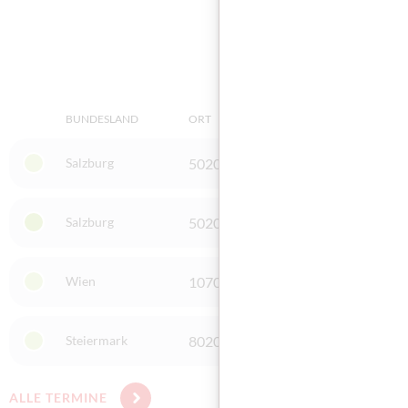
BUNDESLAND
ORT
PRÜFUNGSAR
Salzburg
5020 Salzburg
Integratio
Salzburg
5020 Salzburg
B2-ÖIF-Tes
Wien
1070 Wien
Integratio
Steiermark
8020 Graz
Integratio
ALLE TERMINE