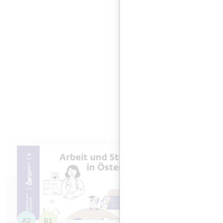
Das
A2
B1
A2
B1