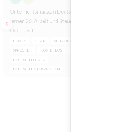
Unterrichtsmagazin Deutsch
Unterrich
lernen 36: Arbeit und Steuern in
lernen 34
Zum vorherigen Slide
Österreich
Österreic
HÖREN
LESEN
SCHREIBEN
HÖREN
SPRECHEN
KOSTENLOS
DL
SPRECHEN
DEUTSCH LERNEN
DEUTSCH 
DEUTSCH UNTERRICHTEN
DEUTSCH 
Diese