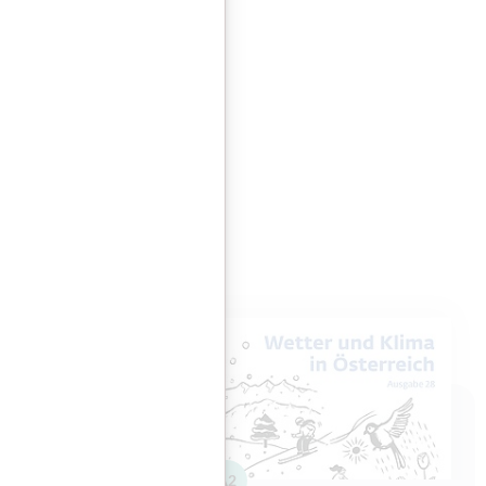
eren
A1
A2