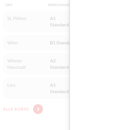
ORT
SPRACHNIVEAU
INSTITUT
St. Pölten
A1
ibis acam Bildungs Gmb
Standard
Niederösterreich
Wien
B1 Standard
bit Schulungscenter W
Wiener
A2
die Berater Unterneh
Neustadt
Standard
Linz
A1
BFI OÖ - Linz, Industri
Standard
ALLE KURSE