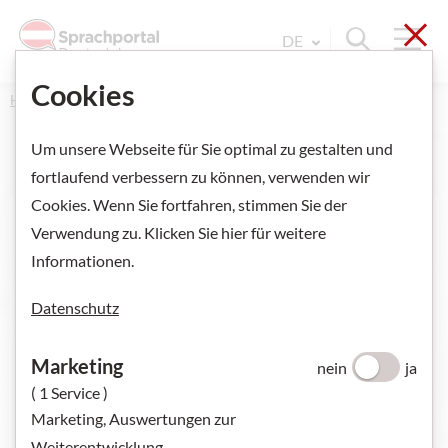
Sch
Navi
Suche ein
DE
Sprache Wechseln. Aktu
Cookies
Home
Um unsere Webseite für Sie optimal zu gestalten und
fortlaufend verbessern zu können, verwenden wir
Cookies. Wenn Sie fortfahren, stimmen Sie der
Verwendung zu. Klicken Sie hier für weitere
Informationen.
Datenschutz
Marketing
nein
ja
( 1 Service )
Marketing, Auswertungen zur
Weiterentwicklung