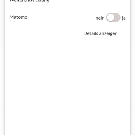
STARTPAKET DEUTSCH UND INTEGRATION
Matomo
nein
ja
Details anzeigen
Österreichische Kursinstitute
Hier können Sie alle vom ÖIF zertifizierten „Österreichischen
Kursinstitute" durchsuchen. Sie finden alle Kontaktdaten und
die jeweilige Zertifizierung nach „Kursträger IV 2011",
„Kursträger IV 2017" oder „Prüfungseinrichtung IV 2017". Mit
dem Filter können Sie nach Kursinstituten in Ihrer Nähe
suchen.