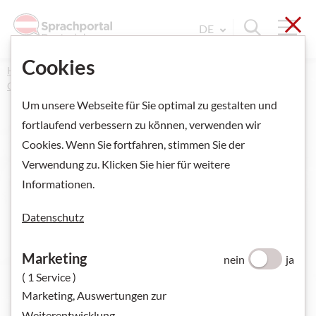
Sch
Navi
Suche ein
DE
Sprache Wechseln. Aktu
Cookies
Home
Kurse und Prüfungen
Online-Kurse und Kurse
Österreichische Kursinstitute
Um unsere Webseite für Sie optimal zu gestalten und
fortlaufend verbessern zu können, verwenden wir
Cookies. Wenn Sie fortfahren, stimmen Sie der
Online-Kurse und
Verwendung zu. Klicken Sie hier für weitere
Informationen.
Kurse
- Österre
Datenschutz
Ich suche:
ONLINE-KURSE
Marketing
nein
ja
( 1 Service )
ÖSTERREICHISCHE KURSINSTITUTE
Marketing, Auswertungen zur
KURSINSTITUTE WELTWEIT
Weiterentwicklung