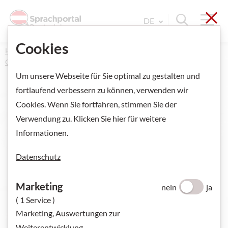
Sch
Navi
Suche ein
DE
Sprache Wechseln. Aktu
Cookies
Home
Kurse und Prüfungen
Online-Kurse und Kurse
Österreichische Kursinstitute
Um unsere Webseite für Sie optimal zu gestalten und
fortlaufend verbessern zu können, verwenden wir
Cookies. Wenn Sie fortfahren, stimmen Sie der
Online-Kurse und
Verwendung zu. Klicken Sie hier für weitere
Informationen.
Kurse
- Österre
Datenschutz
Ich suche:
ONLINE-KURSE
Marketing
nein
ja
( 1 Service )
ÖSTERREICHISCHE KURSINSTITUTE
Marketing, Auswertungen zur
KURSINSTITUTE WELTWEIT
Weiterentwicklung