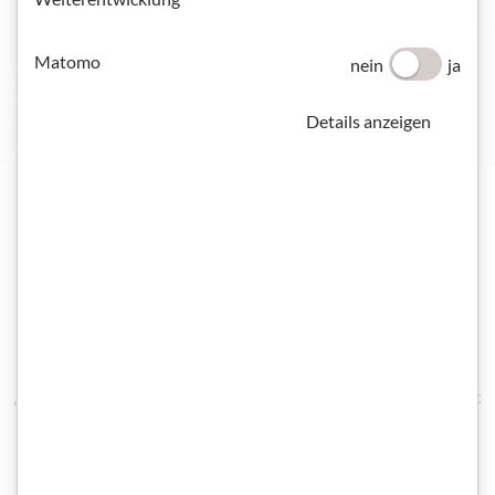
STARTPAKET DEUTSCH UND INTEGRATION
Matomo
nein
ja
Details anzeigen
Österreichische Kursinstitute
Hier können Sie alle vom ÖIF zertifizierten „Österreichischen
Kursinstitute" durchsuchen. Sie finden alle Kontaktdaten und
die jeweilige Zertifizierung nach „Kursträger IV 2011",
„Kursträger IV 2017" oder „Prüfungseinrichtung IV 2017". Mit
dem Filter können Sie nach Kursinstituten in Ihrer Nähe
suchen.