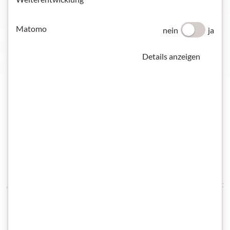
STARTPAKET DEUTSCH UND INTEGRATION
Matomo
nein
ja
Details anzeigen
Österreichische Kursinstitute
Hier können Sie alle vom ÖIF zertifizierten „Österreichischen
Kursinstitute" durchsuchen. Sie finden alle Kontaktdaten und
die jeweilige Zertifizierung nach „Kursträger IV 2011",
„Kursträger IV 2017" oder „Prüfungseinrichtung IV 2017". Mit
dem Filter können Sie nach Kursinstituten in Ihrer Nähe
suchen.