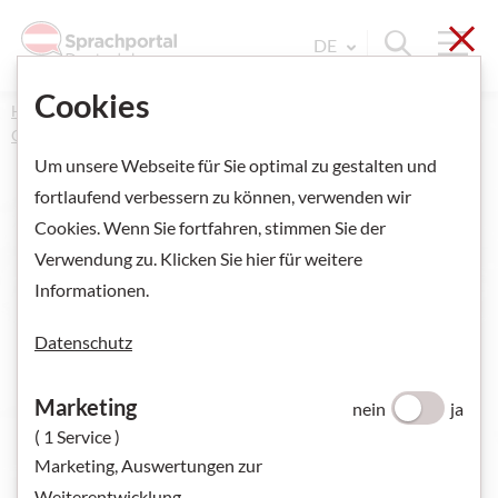
Sch
Navi
Suche ein
DE
Sprache Wechseln. Aktu
Cookies
Home
Kurse und Prüfungen
Online-Kurse und Kurse
Österreichische Kursinstitute
Um unsere Webseite für Sie optimal zu gestalten und
fortlaufend verbessern zu können, verwenden wir
Cookies. Wenn Sie fortfahren, stimmen Sie der
Online-Kurse und
Verwendung zu. Klicken Sie hier für weitere
Informationen.
Kurse
- Österre
Datenschutz
Ich suche:
ONLINE-KURSE
Marketing
nein
ja
( 1 Service )
ÖSTERREICHISCHE KURSINSTITUTE
Marketing, Auswertungen zur
KURSINSTITUTE WELTWEIT
Weiterentwicklung