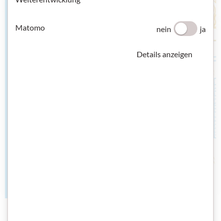
Matomo
nein
ja
Details anzeigen