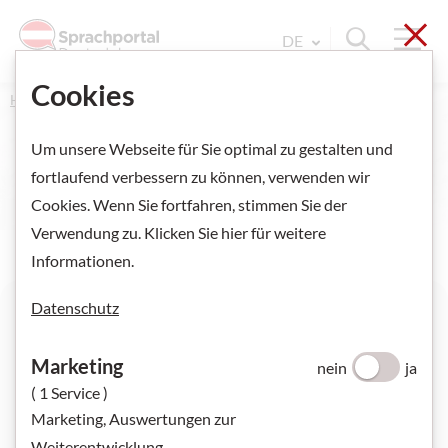
Sch
Navi
Suche ein
DE
Sprache Wechseln. Aktu
Cookies
Home
Deutsch unterrichten
Um unsere Webseite für Sie optimal zu gestalten und
fortlaufend verbessern zu können, verwenden wir
Cookies. Wenn Sie fortfahren, stimmen Sie der
Verwendung zu. Klicken Sie hier für weitere
Informationen.
Datenschutz
Malarina: "Man kann auch zwei oder drei
Heimaten haben"
Marketing
nein
ja
( 1 Service )
Marketing, Auswertungen zur
Weiterentwicklung