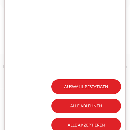
Zurück zur Nachrichten aus Österreich
Impressum/Disclaimer
Datenschutz
Technische Anforderungen
Erklärung zur Barrierefreiheit
Gesetzliche Aufträge
AUSWAHL BESTÄTIGEN
Facebook
Instagram
ALLE ABLEHNEN
ALLE AKZEPTIEREN