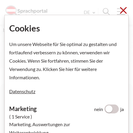
Sch
Navi
Suche ein
DE
Sprache Wechseln. Aktu
Cookies
Home
Deutsch unterrichten
Um unsere Webseite für Sie optimal zu gestalten und
fortlaufend verbessern zu können, verwenden wir
Cookies. Wenn Sie fortfahren, stimmen Sie der
Verwendung zu. Klicken Sie hier für weitere
Informationen.
Datenschutz
Austropop: Warum Dialektsongs boomen
Marketing
nein
ja
( 1 Service )
Marketing, Auswertungen zur
Weiterentwicklung