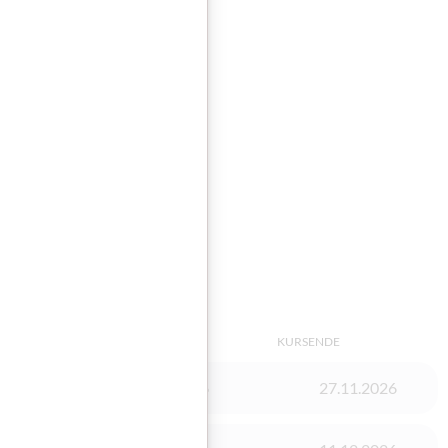
m PDF)
Abschicken
sieren
GUNG
KURSSTART
KURSENDE
13.08.2026
27.11.2026