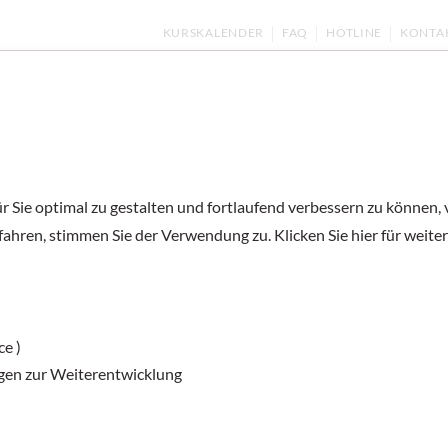
KURSKALENDER
FAQ
HOTLINE
KONTA
ernen
Kurse und Prüfungen
Deutsch unter
 Sie optimal zu gestalten und fortlaufend verbessern zu können,
C1 Hören: Fake 
fahren, stimmen Sie der Verwendung zu. Klicken Sie hier für weite
Interessante Themen wie Betrugsseiten i
Einheit beleuchtet. Welche Arten von Fa
ce )
sich vor Betrug im Internet schützen? Zu
gen zur Weiterentwicklung
und Funktionen von Falschinformationen 
weitere Gefahren wie Datendiebstahl au
Internet dient als Hörtext der Prüfungs