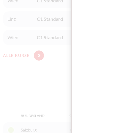
Wien
C1 Standard
the update training 
Linz
C1 Standard
bit Schulungscenter L
Wien
C1 Standard
BFI Wien / Wien
ALLE KURSE
BUNDESLAND
ORT
PRÜFUN
Salzburg
5020 Salzburg
Integr