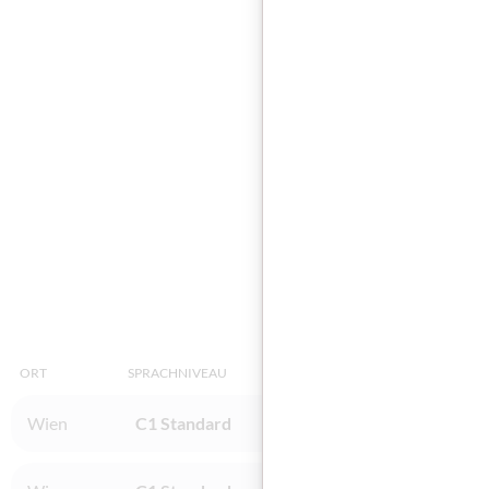
Das postfakti
(*Diese Datei kan
Code
Diese
ORT
SPRACHNIVEAU
INSTITUT
Wien
C1 Standard
bit Schulungscenter 