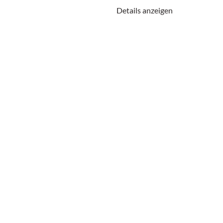
Details anzeigen
im Anschluss angeführt. In einer Radios
Verschwörungstheorien im Internet vertie
Das
Transkript zu allen Audiodateien
könn
DOWNLOAD