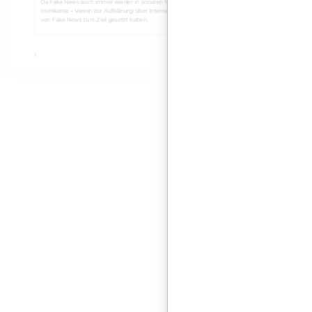
Audio 
Fake News, F
Audio