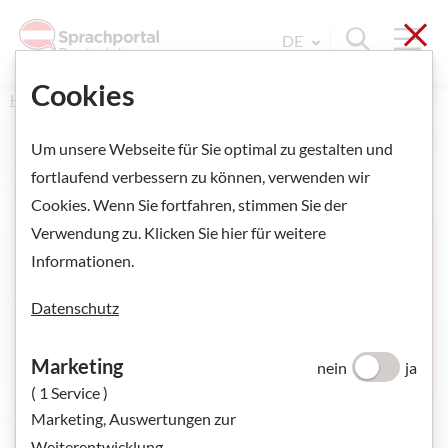
Sch
Navi
Suche ein
DE
Sprache Wechseln. Aktu
Cookies
Home
Deutsch unterrichten
Alpha START
Um unsere Webseite für Sie optimal zu gestalten und
fortlaufend verbessern zu können, verwenden wir
Cookies. Wenn Sie fortfahren, stimmen Sie der
VORSCHAU ANZEIGEN
Verwendung zu. Klicken Sie hier für weitere
Informationen.
Datenschutz
Marketing
nein
ja
( 1 Service )
Marketing, Auswertungen zur
Weiterentwicklung