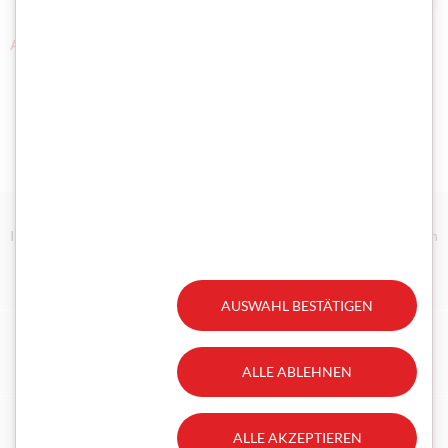
ALLE KURSE
Impressum/Disclaimer
Datenschutz
Technische Anforderungen
Erklärung zur Barrierefreiheit
Gesetzliche Aufträge
AUSWAHL BESTÄTIGEN
Facebook
Instagram
ALLE ABLEHNEN
ALLE AKZEPTIEREN