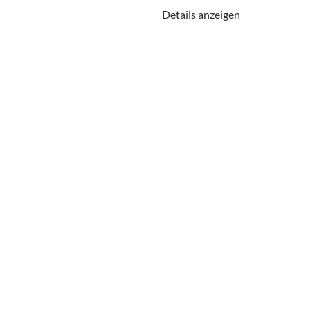
Details anzeigen
 Ergänzung zur
amit Themen wie Vorgänge
it.
25) Der Weg