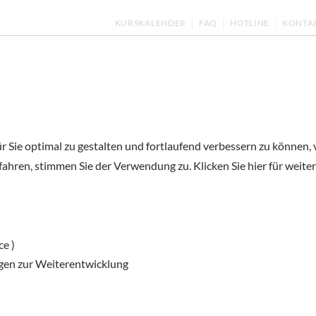
KURSKALENDER
FAQ
HOTLINE
KONTA
ernen
Kurse und Prüfungen
Deutsch unter
alien
 Sie optimal zu gestalten und fortlaufend verbessern zu können,
Im Lauf der Zei
fahren, stimmen Sie der Verwendung zu. Klicken Sie hier für weite
ce )
gen zur Weiterentwicklung