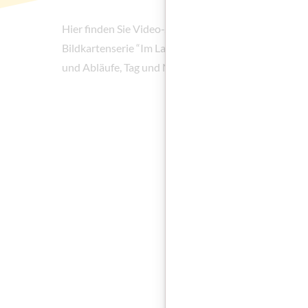
Hier finden Sie Video-, Audio- und Fotomaterial als
Bildkartenserie “Im Lauf der Zeit”. Vertiefen Sie d
und Abläufe, Tag und Nacht oder Licht und Dunkelhe