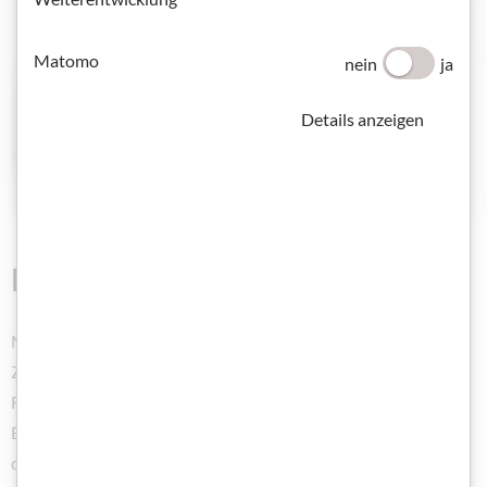
Matomo
nein
ja
Details anzeigen
Mucks die Maus im Feste-Braus
Mucks die Feste-Maus ist auf Reisen und findet ihr neues
Zuhause im Kindergarten. Gut, dass dort das ganze Jahr über
Feste gefeiert werden. Ob Erntedank, Weihnachten oder das
Begrüßungsfest; Mucks lässt sich nichts entgehen und feiert
die Feste, wie sie fallen.