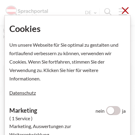
Sch
Navi
Suche ein
DE
Sprache Wechseln. Aktu
Cookies
Home
Deutsch für Kinder
Kinderbücher und Praxismaterialien
Um unsere Webseite für Sie optimal zu gestalten und
fortlaufend verbessern zu können, verwenden wir
Cookies. Wenn Sie fortfahren, stimmen Sie der
Verwendung zu. Klicken Sie hier für weitere
Informationen.
Datenschutz
Marketing
nein
ja
( 1 Service )
Marketing, Auswertungen zur
Weiterentwicklung