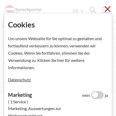
Sch
Navi
Suche ein
DE
Sprache Wechseln. Aktu
Cookies
Home
Deutsch für Kinder
Deutsch lernen mit Ilwa
Um unsere Webseite für Sie optimal zu gestalten und
fortlaufend verbessern zu können, verwenden wir
Zone Ausflug: Einheit
Cookies. Wenn Sie fortfahren, stimmen Sie der
Verwendung zu. Klicken Sie hier für weitere
Zirkus
Informationen.
Datenschutz
Marketing
nein
ja
( 1 Service )
Marketing, Auswertungen zur
Der Zirkus Quadrat ist in der Stadt und Ilwa sieht sich die
Weiterentwicklung