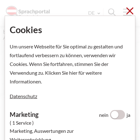
Sch
Navi
Suche ein
DE
Sprache Wechseln. Aktu
Cookies
Home
Alle Angebote
Videos
Alltag und Werte in Österreich
Um unsere Webseite für Sie optimal zu gestalten und
fortlaufend verbessern zu können, verwenden wir
Cookies. Wenn Sie fortfahren, stimmen Sie der
Alltag und Werte -
Verwendung zu. Klicken Sie hier für weitere
Informationen.
Elternsprechtag
Datenschutz
Im Video spricht ein Vater mit einer Lehrerin über seine
Tochter. Die Lehrerin gibt wichtige Tipps zum Lernen.
Marketing
nein
ja
( 1 Service )
Marketing, Auswertungen zur
Weiterentwicklung