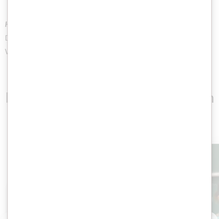
Hinweis für Lehrkräfte:
Die Lernenden trainieren ihr Hör-Sehverstehen und
Wortschatz zum Thema Schule.
Das könnte Sie auch interessieren