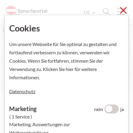
Sch
Navi
Suche ein
DE
Sprache Wechseln. Aktu
Cookies
Home
Alle Angebote
Online-Übungen
Sägen
Um unsere Webseite für Sie optimal zu gestalten und
fortlaufend verbessern zu können, verwenden wir
Sägen
Cookies. Wenn Sie fortfahren, stimmen Sie der
Verwendung zu. Klicken Sie hier für weitere
Informationen.
Datenschutz
Marketing
nein
ja
( 1 Service )
Marketing, Auswertungen zur
Weiterentwicklung