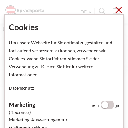
Sch
Navi
Suche ein
DE
Sprache Wechseln. Aktu
Cookies
Home
Alle Angebote
Online-Übungen
Quiz 1
Um unsere Webseite für Sie optimal zu gestalten und
fortlaufend verbessern zu können, verwenden wir
Quiz 1
Cookies. Wenn Sie fortfahren, stimmen Sie der
Verwendung zu. Klicken Sie hier für weitere
Informationen.
Datenschutz
Marketing
nein
ja
( 1 Service )
Marketing, Auswertungen zur
Weiterentwicklung